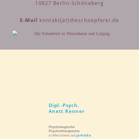
10827 Berlin-Schöneberg
E-Mail
kontakt(at)dieschoepferei.de
Dipl.-Psych.
Anett Renner
Psychologische
Psychotherapeutin
jameda
in Wiernsheim auf